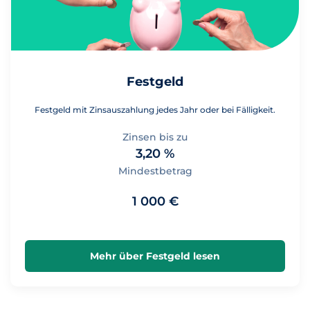
Festgeld
Festgeld mit Zinsauszahlung jedes Jahr oder bei Fälligkeit.
Zinsen bis zu
3,20 %
Mindestbetrag
1 000 €
Mehr über Festgeld lesen