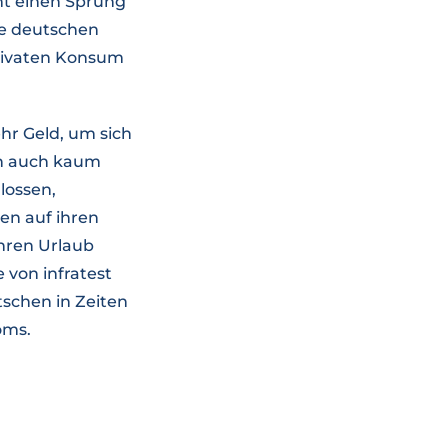
mt einen Sprung
die deutschen
privaten Konsum
hr Geld, um sich
en auch kaum
lossen,
hen auf ihren
ihren Urlaub
 von infratest
schen in Zeiten
oms.