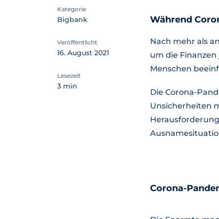
Kategorie
Während Coron
Bigbank
Nach mehr als and
Veröffentlicht
16. August 2021
um die Finanzen 
Menschen beeinf
Lesezeit
3 min
Die Corona-Pande
Unsicherheiten m
Herausforderunge
Ausnamesituation 
Corona-Pandem