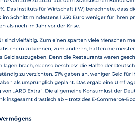
hte von 2019 zu 2020 laut dem Statistischen Bundesa
3%. Das Instituts für Wirtschaft (IW) berechnete, dass 
 im Schnitt mindestens 1.250 Euro weniger für ihren 
 als noch im Jahr vor der Krise.
r sind vielfältig. Zum einen sparten viele Menschen me
 absichern zu können, zum anderen, hatten die meist
s Geld auszugeben. Denn die Restaurants waren gesch
en lagen brach, ebenso beschloss die Hälfte der Deutsc
ständig zu verzichten. 31% gaben an, weniger Geld für 
ben als ursprünglich geplant. Das ergab eine Umfrage
 von „ARD Extra“. Die allgemeine Konsumlust der Deut
nk insgesamt drastisch ab – trotz des E-Commerce-Bo
 Vermögens