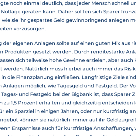
gte noch einmal deutlich, dass jeder Mensch schnell 
le Notlage geraten kann. Daher sollten sich Sparer früh
wie sie ihr gespartes Geld gewinnbringend anlegen m
eiten vorzusorgen.
g der eigenen Anlagen sollte auf einen guten Mix aus r
n Produkten gesetzt werden. Durch renditestarke Anl
lassen sich teilweise hohe Gewinne erzielen, aber auch k
t werden. Natürlich muss hierbei auch immer das Risik
in die Finanzplanung einfließen. Langfristige Ziele si
 Anlagen möglich, wie Tagesgeld und Festgeld. Der Vort
Tages- und Festgeld bei der Bigbank ist, dass Sparer 
in zu 1,5 Prozent erhalten und gleichzeitig entscheiden 
 für ein Sparziel in einigen Jahren, oder nur kurzfristig
gebot können sie natürlich immer auf ihr Geld zugreif
enn Ersparnisse auch für kurzfristige Anschaffungen, w