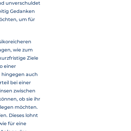
und unverschuldet
zeitig Gedanken
öchten, um für
isikoreicheren
agen, wie zum
urzfristige Ziele
o einer
nd hingegen auch
eil bei einer
Zinsen zwischen
können, ob sie ihr
 anlegen möchten.
en. Dieses lohnt
ie für eine