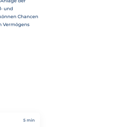
 Anlage der
l- und
it können Chancen
en Vermögens
5 min